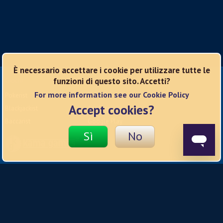
È necessario accettare i cookie per utilizzare tutte le
funzioni di questo sito. Accetti?
Giochi
Scarica
For more information see our Cookie Policy
Pokerist
Steam
Accept cookies?
Blackjackist
AppStore
Baccarist
Google Play
Sì
No
© 2011-2026 KamaGames
Informativa sulla privacy
Condizioni d'uso
Informativa sui cookie
Responsible Gaming
Generatore di numeri casuali certificato
Impostazioni cookie