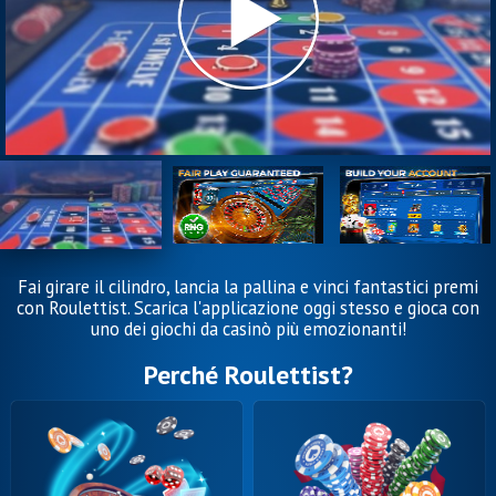
Fai girare il cilindro, lancia la pallina e vinci fantastici premi
con Roulettist. Scarica l'applicazione oggi stesso e gioca con
uno dei giochi da casinò più emozionanti!
Perché Roulettist?