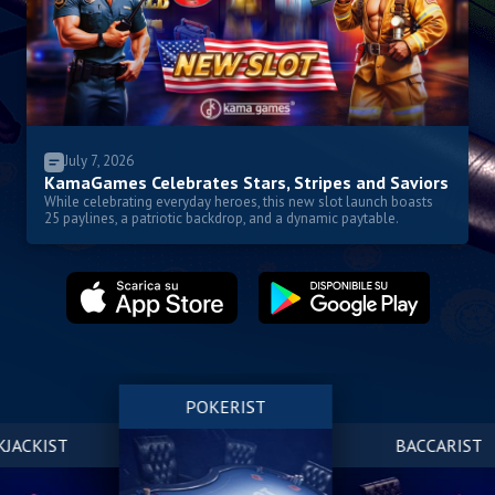
July 7, 2026
KamaGames Celebrates Stars, Stripes and Saviors
While celebrating everyday heroes, this new slot launch boasts
25 paylines, a patriotic backdrop, and a dynamic paytable.
POKERIST
KJACKIST
BACCARIST