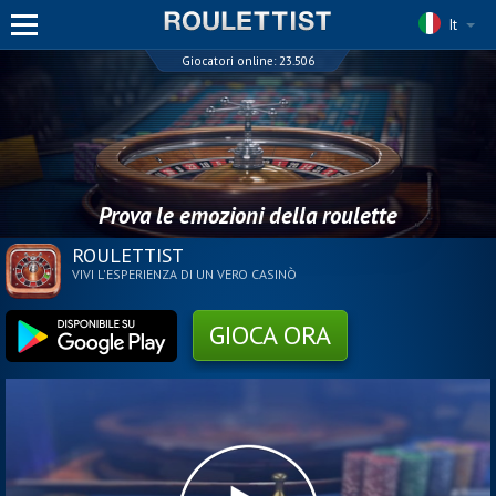
It
Giocatori online:
23.506
Prova le emozioni della roulette
ROULETTIST
VIVI L'ESPERIENZA DI UN VERO CASINÒ
GIOCA ORA