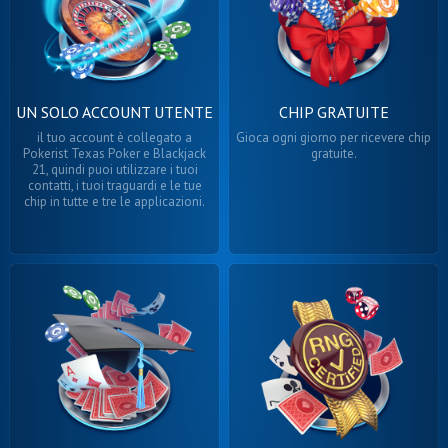
UN SOLO ACCOUNT UTENTE
CHIP GRATUITE
il tuo account è collegato a
Gioca ogni giorno per ricevere chip
Pokerist Texas Poker e Blackjack
gratuite.
21, quindi puoi utilizzare i tuoi
contatti, i tuoi traguardi e le tue
chip in tutte e tre le applicazioni.