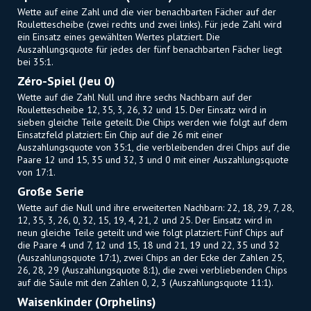
Wette auf eine Zahl und die vier benachbarten Fächer auf der
Roulettescheibe (zwei rechts und zwei links). Für jede Zahl wird
ein Einsatz eines gewählten Wertes platziert. Die
Auszahlungsquote für jedes der fünf benachbarten Fächer liegt
bei 35:1.
Zéro-Spiel (Jeu 0)
Wette auf die Zahl Null und ihre sechs Nachbarn auf der
Roulettescheibe 12, 35, 3, 26, 32 und 15. Der Einsatz wird in
sieben gleiche Teile geteilt. Die Chips werden wie folgt auf dem
Einsatzfeld platziert: Ein Chip auf die 26 mit einer
Auszahlungsquote von 35:1, die verbleibenden drei Chips auf die
Paare 12 und 15, 35 und 32, 3 und 0 mit einer Auszahlungsquote
von 17:1.
Große Serie
Wette auf die Null und ihre erweiterten Nachbarn: 22, 18, 29, 7, 28,
12, 35, 3, 26, 0, 32, 15, 19, 4, 21, 2 und 25. Der Einsatz wird in
neun gleiche Teile geteilt und wie folgt platziert: Fünf Chips auf
die Paare 4 und 7, 12 und 15, 18 und 21, 19 und 22, 35 und 32
(Auszahlungsquote 17:1), zwei Chips an der Ecke der Zahlen 25,
26, 28, 29 (Auszahlungsquote 8:1), die zwei verbliebenden Chips
auf die Säule mit den Zahlen 0, 2, 3 (Auszahlungsquote 11:1).
Waisenkinder (Orphelins)