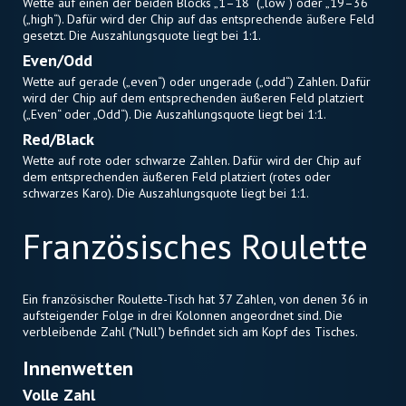
Wette auf einen der beiden Blocks „1–18“ („low“) oder „19–36“
(„high“). Dafür wird der Chip auf das entsprechende äußere Feld
gesetzt. Die Auszahlungsquote liegt bei 1:1.
Even/Odd
Wette auf gerade („even“) oder ungerade („odd“) Zahlen. Dafür
wird der Chip auf dem entsprechenden äußeren Feld platziert
(„Even“ oder „Odd“). Die Auszahlungsquote liegt bei 1:1.
Red/Black
Wette auf rote oder schwarze Zahlen. Dafür wird der Chip auf
dem entsprechenden äußeren Feld platziert (rotes oder
schwarzes Karo). Die Auszahlungsquote liegt bei 1:1.
Französisches Roulette
Ein französischer Roulette-Tisch hat 37 Zahlen, von denen 36 in
aufsteigender Folge in drei Kolonnen angeordnet sind. Die
verbleibende Zahl ("Null") befindet sich am Kopf des Tisches.
Innenwetten
Volle Zahl