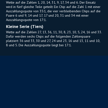
Wette auf die Zahlen 1, 20, 14, 31, 9, 17, 34 und 6. Der Einsatz
wird in fünf gleiche Teile geteilt: Ein Chip auf die Zahl 1 mit einer
Auszahlungsquote von 35:1, die vier verbleibenden Chips auf die
Paare 6 und 9, 14 und 17, 17 und 20, 31 und 34 mit einer
Auszahlungsquote von 17:1.
Kleine Serie (Tiers)
Wette auf die Zahlen 27, 13, 36, 11, 30, 8, 23, 10, 5, 24, 16 und 33.
Dafür werden sechs Chips auf die folgenden Zahlenpaare
platziert: 36 und 33, 30 und 27, 24 und 23, 16 und 13, 11 und 10,
8 und 5. Die Auszahlungsquote liegt bei 17:1.